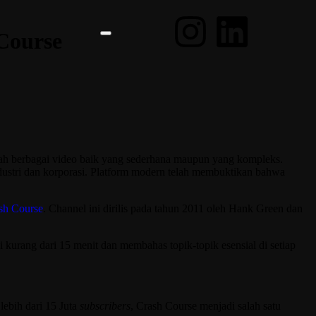
Course
gah berbagai video baik yang sederhana maupun yang kompleks.
industri dan korporasi. Platform modern telah membuktikan bahwa
sh Course
. Channel ini dirilis pada tahun 2011 oleh Hank Green dan
asi kurang dari 15 menit dan membahas topik-topik esensial di setiap
lebih dari 15 Juta
subscribers
, Crash Course menjadi salah satu