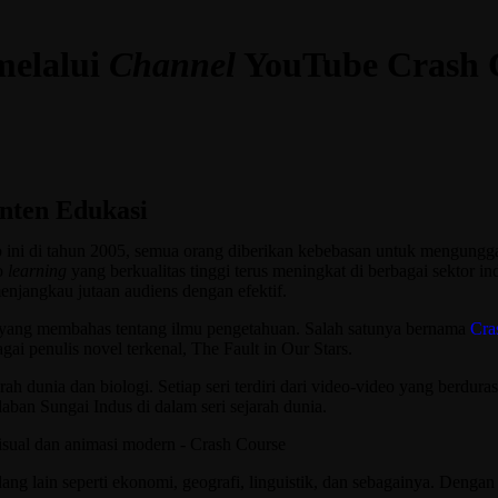
melalui
Channel
YouTube Crash 
nten Edukasi
o ini di tahun 2005, semua orang diberikan kebebasan untuk mengung
o
learning
yang berkualitas tinggi terus meningkat di berbagai sektor 
enjangkau jutaan audiens dengan efektif.
yang membahas tentang ilmu pengetahuan. Salah satunya bernama
Cra
i penulis novel terkenal, The Fault in Our Stars.
jarah dunia dan biologi. Setiap seri terdiri dari video-video yang berdur
aban Sungai Indus di dalam seri sejarah dunia.
ng lain seperti ekonomi, geografi, linguistik, dan sebagainya. Dengan 