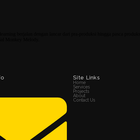
rning berjalan dengan lancar dari pra-produksi hingga pasca produksi
sial Monkey Melody.
fo
Site Links
Home
Services
Projects
About
Contact Us