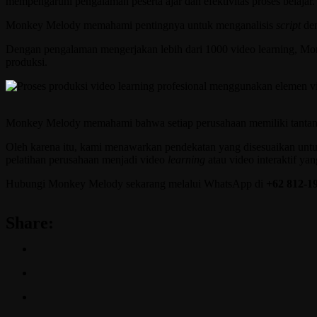
mempengaruhi pengalaman peserta ajar dan efektivitas proses belajar.
Monkey Melody memahami pentingnya untuk menganalisis
script
de
Dengan pengalaman mengerjakan lebih dari 1000 video learning, 
produksi.
Monkey Melody memahami bahwa setiap perusahaan memiliki tantan
Oleh karena itu, kami menawarkan pendekatan yang disesuaikan untuk
pelatihan perusahaan menjadi video
learning
atau video interaktif yan
Hubungi Monkey Melody sekarang melalui WhatsApp di
+62 812-1
Share: