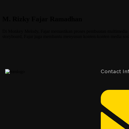
M. Rizky Fajar Ramadhan
Di Monkey Melody, Fajar memastikan proses pembuatan multimedia lea
storyboard, Fajar juga membantu menyusun konten-konten media so
Contact In