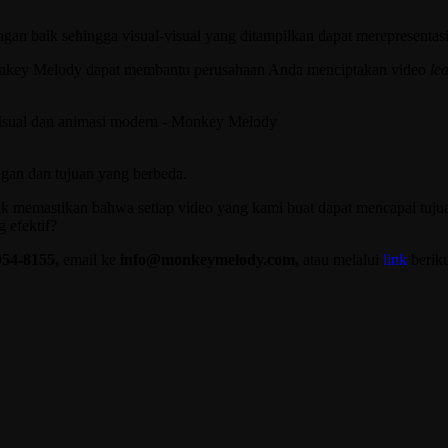
ngan baik sehingga visual-visual yang ditampilkan dapat merepresenta
Monkey Melody dapat membantu perusahaan Anda menciptakan video
le
gan dan tujuan yang berbeda.
 memastikan bahwa setiap video yang kami buat dapat mencapai tujuan
g efektif?
954-8155,
email ke
info@monkeymelody.com,
atau melalui
link
beriku