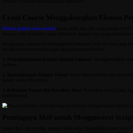
channel
YouTube edukasi paling legendaris.
Crash Course Menggabungkan Elemen Pe
Motion graphic atau animasi
adalah salah satu alat yang sangat efekt
konsep yang kompleks dapat dijelaskan dengan cara yang sede
Penggunaan animasi Ini kemungkinan menjadi salah satu hal yang be
mudah dicerna bertumpu pada tiga poin utama berikut:
1. Penyederhanaan Konsep melalui Animasi:
Menggabungkan eleme
audiens.
2. Keseimbangan Elemen Visual:
Sejak video pertama mereka tenta
penuh warna dan energi.
3. Kekuatan Narasi dan Karakter Host:
Kehadiran John Green, bai
pembelajaran.
Pentingnya
Skill
untuk Mengonversi Script
Selain dari segi estetika, segala visual yang ditampilkan dalam vide