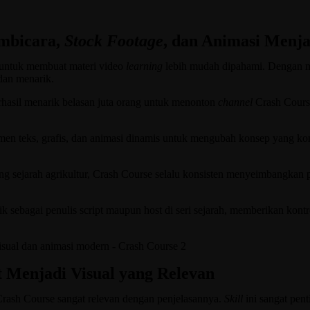
mbicara,
Stock Footage
, dan Animasi Menja
if untuk membuat materi video
learning
lebih mudah dipahami. Dengan me
rhana dan menarik.
rhasil menarik belasan juta orang untuk menonton
channel
Crash Cours
n teks, grafis, dan animasi dinamis untuk mengubah konsep yang kom
ng sejarah agrikultur, Crash Course selalu konsisten menyeimbangkan
k sebagai penulis script maupun host di seri sejarah, memberikan kon
 Menjadi Visual yang Relevan
o Crash Course sangat relevan dengan penjelasannya.
Skill
ini sangat pent