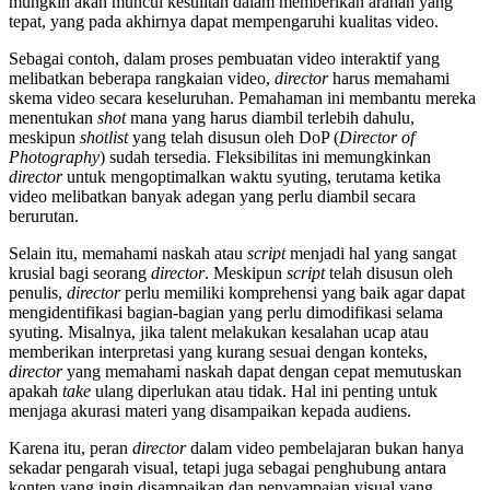
mungkin akan muncul kesulitan dalam memberikan arahan yang
tepat, yang pada akhirnya dapat mempengaruhi kualitas video.
Sebagai contoh, dalam proses pembuatan video interaktif yang
melibatkan beberapa rangkaian video,
director
harus memahami
skema video secara keseluruhan. Pemahaman ini membantu mereka
menentukan
shot
mana yang harus diambil terlebih dahulu,
meskipun
shotlist
yang telah disusun oleh DoP (
Director of
Photography
) sudah tersedia. Fleksibilitas ini memungkinkan
director
untuk mengoptimalkan waktu syuting, terutama ketika
video melibatkan banyak adegan yang perlu diambil secara
berurutan.
Selain itu, memahami naskah atau
script
menjadi hal yang sangat
krusial bagi seorang
director
. Meskipun
script
telah disusun oleh
penulis,
director
perlu memiliki komprehensi yang baik agar dapat
mengidentifikasi bagian-bagian yang perlu dimodifikasi selama
syuting. Misalnya, jika talent melakukan kesalahan ucap atau
memberikan interpretasi yang kurang sesuai dengan konteks,
director
yang memahami naskah dapat dengan cepat memutuskan
apakah
take
ulang diperlukan atau tidak. Hal ini penting untuk
menjaga akurasi materi yang disampaikan kepada audiens.
Karena itu, peran
director
dalam video pembelajaran bukan hanya
sekadar pengarah visual, tetapi juga sebagai penghubung antara
konten yang ingin disampaikan dan penyampaian visual yang