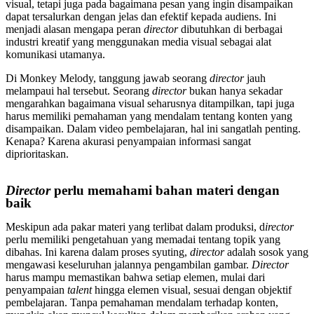
visual, tetapi juga pada bagaimana pesan yang ingin disampaikan
dapat tersalurkan dengan jelas dan efektif kepada audiens. Ini
menjadi alasan mengapa peran
director
dibutuhkan di berbagai
industri kreatif yang menggunakan media visual sebagai alat
komunikasi utamanya.
Di Monkey Melody, tanggung jawab seorang
director
jauh
melampaui hal tersebut. Seorang
director
bukan hanya sekadar
mengarahkan bagaimana visual seharusnya ditampilkan, tapi juga
harus memiliki pemahaman yang mendalam tentang konten yang
disampaikan. Dalam video pembelajaran, hal ini sangatlah penting.
Kenapa? Karena akurasi penyampaian informasi sangat
diprioritaskan.
Director
perlu memahami bahan materi dengan
baik
Meskipun ada pakar materi yang terlibat dalam produksi, d
irector
perlu memiliki pengetahuan yang memadai tentang topik yang
dibahas. Ini karena dalam proses syuting,
director
adalah sosok yang
mengawasi keseluruhan jalannya pengambilan gambar.
Director
harus mampu memastikan bahwa setiap elemen, mulai dari
penyampaian
talent
hingga elemen visual, sesuai dengan objektif
pembelajaran. Tanpa pemahaman mendalam terhadap konten,