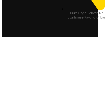
Jl. Bukit Dago Selatan No.
Townhouse Kavling C, B