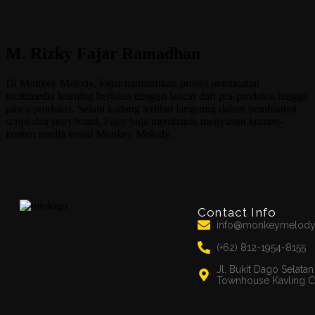
M. Rizky Fajar Ramadhan
Di Monkey Melody, Fajar memastikan proses pembuatan
multimedia learning berjalan dengan lancar dari pra-produksi hingga
pasca produksi. Selain kadang terlibat langsung dalam pembuatan
script dan storyboard, Fajar juga membantu menyusun konten-
konten media sosial Monkey Melody.
Contact Info
info@monkeymelod
(+62) 812-1954-8155
Jl. Bukit Dago Selata
Townhouse Kavling C