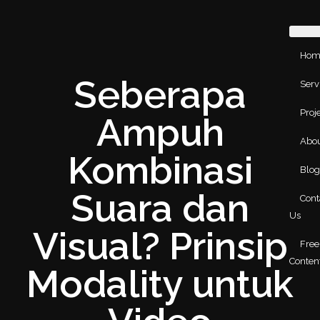
Hom
Seberapa
Serv
Proj
Ampuh
Abo
Kombinasi
Blo
Suara dan
Cont
Us
Visual? Prinsip
Free
Conten
Modality untuk