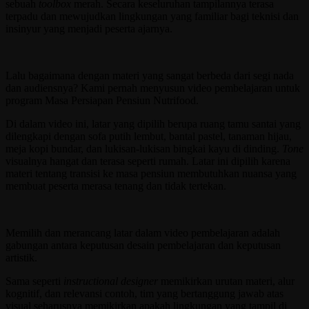
sebuah
toolbox
merah. Secara keseluruhan tampilannya terasa
terpadu dan mewujudkan lingkungan yang familiar bagi teknisi dan
insinyur yang menjadi peserta ajarnya.
Lalu bagaimana dengan materi yang sangat berbeda dari segi nada
dan audiensnya? Kami pernah menyusun video pembelajaran untuk
program Masa Persiapan Pensiun Nutrifood.
Di dalam video ini, latar yang dipilih berupa ruang tamu santai yang
dilengkapi dengan sofa putih lembut, bantal pastel, tanaman hijau,
meja kopi bundar, dan lukisan-lukisan bingkai kayu di dinding.
Tone
visualnya hangat dan terasa seperti rumah. Latar ini dipilih karena
materi tentang transisi ke masa pensiun membutuhkan nuansa yang
membuat peserta merasa tenang dan tidak tertekan.
Memilih dan merancang latar dalam video pembelajaran adalah
gabungan antara keputusan desain pembelajaran dan keputusan
artistik.
Sama seperti
instructional designer
memikirkan urutan materi, alur
kognitif, dan relevansi contoh, tim yang bertanggung jawab atas
visual seharusnya memikirkan apakah lingkungan yang tampil di