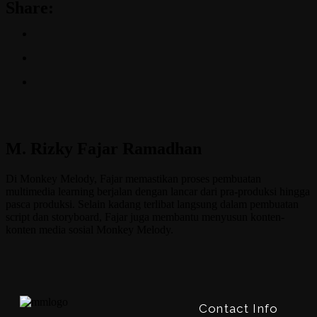
Share:
M. Rizky Fajar Ramadhan
Di Monkey Melody, Fajar memastikan proses pembuatan
multimedia learning berjalan dengan lancar dari pra-produksi hingga
pasca produksi. Selain kadang terlibat langsung dalam pembuatan
script dan storyboard, Fajar juga membantu menyusun konten-
konten media sosial Monkey Melody.
Contact Info