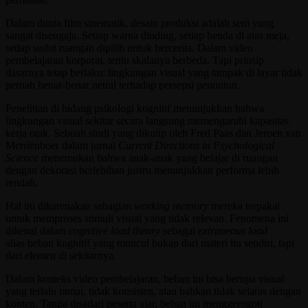
Dalam dunia film sinematik, desain produksi adalah seni yang
sangat disengaja. Setiap warna dinding, setiap benda di atas meja,
setiap sudut ruangan dipilih untuk bercerita. Dalam video
pembelajaran korporat, tentu skalanya berbeda. Tapi prinsip
dasarnya tetap berlaku: lingkungan visual yang tampak di layar tidak
pernah benar-benar netral terhadap persepsi penonton.
Penelitian di bidang psikologi kognitif menunjukkan bahwa
lingkungan visual sekitar secara langsung memengaruhi kapasitas
kerja otak. Sebuah studi yang dikutip oleh Fred Paas dan Jeroen van
Merriënboer dalam jurnal
Current Directions in Psychological
Science
menemukan bahwa anak-anak yang belajar di ruangan
dengan dekorasi berlebihan justru menunjukkan performa lebih
rendah.
Hal ini dikarenakan sebagian
working memory
mereka terpakai
untuk memproses stimuli visual yang tidak relevan. Fenomena ini
dikenal dalam
cognitive load theory
sebagai
extraneous load
alias beban kognitif yang muncul bukan dari materi itu sendiri, tapi
dari elemen di sekitarnya.
Dalam konteks video pembelajaran, beban ini bisa berupa visual
yang terlalu ramai, tidak konsisten, atau bahkan tidak selaras dengan
konten. Tanpa disadari peserta ajar, beban ini menggerogoti