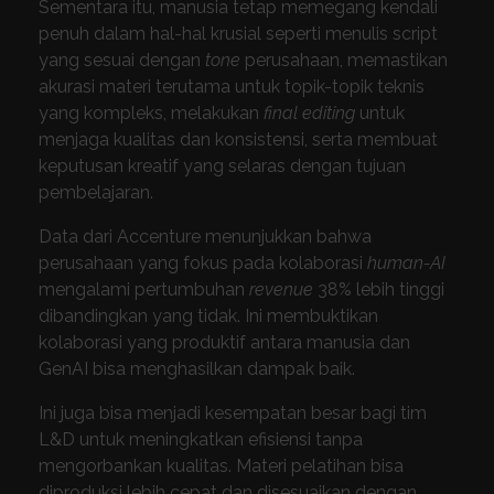
Sementara itu, manusia tetap memegang kendali
penuh dalam hal-hal krusial seperti menulis script
yang sesuai dengan
tone
perusahaan, memastikan
akurasi materi terutama untuk topik-topik teknis
yang kompleks, melakukan
final editing
untuk
menjaga kualitas dan konsistensi, serta membuat
keputusan kreatif yang selaras dengan tujuan
pembelajaran.
Data dari Accenture menunjukkan bahwa
perusahaan yang fokus pada kolaborasi
human-AI
mengalami pertumbuhan
revenue
38% lebih tinggi
dibandingkan yang tidak. Ini membuktikan
kolaborasi yang produktif antara manusia dan
GenAI bisa menghasilkan dampak baik.
Ini juga bisa menjadi kesempatan besar bagi tim
L&D untuk meningkatkan efisiensi tanpa
mengorbankan kualitas. Materi pelatihan bisa
diproduksi lebih cepat dan disesuaikan dengan