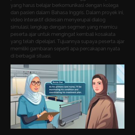
yang harus belajar berkomunikasi dengan kolega
dan pasien dalam Bahasa Inggris. Dalam proyek ini,
video interaktif didesain menyerupai dialog
simulasi, lengkap dengan segmen yang memicu
peserta ajar untuk mengingat kembali kosakata
yang telah dipelajari. Tujuannya supaya peserta ajar
memiliki gambaran seperti apa percakapan nyata
di berbagai situasi.