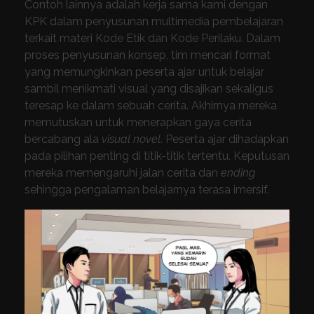
Contoh lainnya adalah kerja sama kami dengan
KPK dalam penyusunan multimedia pembelajaran
terkait materi Kode Etik dan Kode Perilaku. Dalam
proses penyusunan konsep, tim mencari format
yang memungkinkan peserta ajar untuk belajar
sambil menikmati visual yang disajikan sekaligus
teresap ke dalam sebuah cerita. Akhirnya mereka
memutuskan untuk menerapkan gaya cerita
bercabang ala
visual novel
. Peserta ajar dihadapkan
pada pilihan penting di titik-titik tertentu. Keputusan
mereka memengaruhi jalan cerita dan
ending
sehingga pengalaman belajarnya terasa imersif.