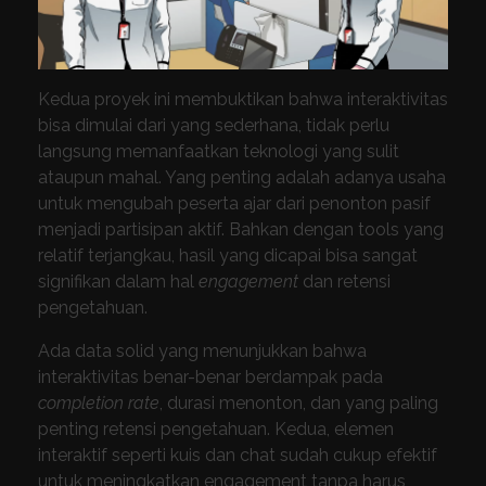
Kedua proyek ini membuktikan bahwa interaktivitas
bisa dimulai dari yang sederhana, tidak perlu
langsung memanfaatkan teknologi yang sulit
ataupun mahal. Yang penting adalah adanya usaha
untuk mengubah peserta ajar dari penonton pasif
menjadi partisipan aktif. Bahkan dengan tools yang
relatif terjangkau, hasil yang dicapai bisa sangat
signifikan dalam hal
engagement
dan retensi
pengetahuan.
Ada data solid yang menunjukkan bahwa
interaktivitas benar-benar berdampak pada
completion rate
, durasi menonton, dan yang paling
penting retensi pengetahuan. Kedua, elemen
interaktif seperti kuis dan chat sudah cukup efektif
untuk meningkatkan engagement tanpa harus